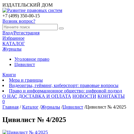
ИЗДАТЕЛЬСКИЙ ДОМ
+7 (499) 350-00-15
Возник вопрос?
Вход/Регистрация
Избранное
КАТАЛОГ
Журналы
Уголовное право
Цивилист
Книги
Мера и границы
Видеоигры, гейминг, киберспорт: правовые вопросы
Право и информационное общество: цифровой подход
О НАС
ДОСТАВКА И ОПЛАТА
НОВОСТИ
КОНТАКТЫ
0
Главная
/
Каталог
/
Журналы
/
Цивилист
/
Цивилист № 4/2025
Цивилист № 4/2025