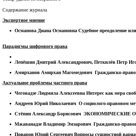
Содержание журнала
Экспертное мнение
Османова Диана Османовна
Судебное преодоление или
Парадигмы цифрового права
Лепёшин Дмитрий Александрович, Петкилёв Петр Иг
Амирханов Амирхан Магомедович
Гражданско-право
Актуальное проблемы частного права
Чеговадзе Людмила Алексеевна Интерес как мера сво
Андреев Юрий Николаевич
О социолого-правовом ме
Стёпин Александр Борисович
ЭКОНОМИЧЕСКИЕ О
Мжаванадзе Владимир Эмзарович
Гражданско-правов
Поваров Юрий Сергеевич
Вопросы сущностной вариат