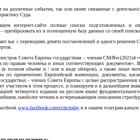
ат на различные события, так или иначе связанные с деятельн
практику Суда.
шем интернет-сайте полные списки подготовленных и оп
 – преобразовать их в полноценную базу данных со своей поиско
мит вас с переводами девяти постановлений и одного решения 
ертов.
истров Совета Европы государствам – членам CM/Rec(2021)4 
да по правам человека и иных соответствующих документов».
а (в полном объеме и / или в виде обзоров), а также иные ма
тва по применению Европейской конвенции, документы, ка
государствах – членах Совета Европы с целью распространения 
лет участвуем в этом процессе, и планируем и в дальнейшем зн
ацией четвертого издания на русском языке фундаментального 
вейшим, наиболее четким и исчерпывающим описанием страсбур
Facebook
www.facebook.com/echr.today
и в нашем телеграм-канале
 по правам человека»