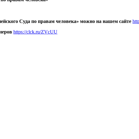
йского Суда по правам человека» можно на нашем сайте
htt
неров
https://clck.ru/ZVcUU