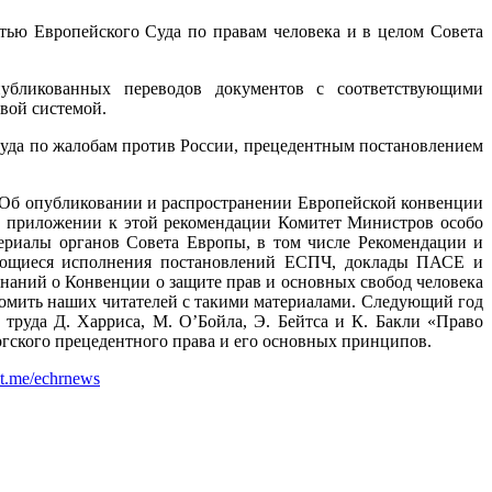
остью Европейского Суда по правам человека и в целом Совета
убликованных переводов документов с соответствующими
вой системой.
Суда по жалобам против России, прецедентным постановлением
«Об опубликовании и распространении Европейской конвенции
 В приложении к этой рекомендации Комитет Министров особо
териалы органов Совета Европы, в том числе Рекомендации и
сающиеся исполнения постановлений ЕСПЧ, доклады ПАСЕ и
знаний о Конвенции о защите прав и основных свобод человека
акомить наших читателей с такими материалами. Следующий год
труда Д. Харриса, М. О’Бойла, Э. Бейтса и К. Бакли «Право
гского прецедентного права и его основных принципов.
t.me/echrnews