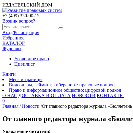
ИЗДАТЕЛЬСКИЙ ДОМ
+7 (499) 350-00-15
Возник вопрос?
Вход/Регистрация
Избранное
КАТАЛОГ
Журналы
Уголовное право
Цивилист
Книги
Мера и границы
Видеоигры, гейминг, киберспорт: правовые вопросы
Право и информационное общество: цифровой подход
О НАС
ДОСТАВКА И ОПЛАТА
НОВОСТИ
КОНТАКТЫ
0
Главная
/
Новости
/
От главного редактора журнала «Бюллетень 
От главного редактора журнала «Бюллет
Уважаемые читатели!