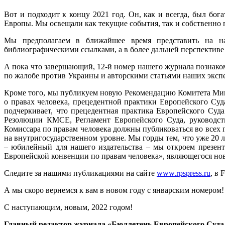
Вот и подходит к концу 2021 год. Он, как и всегда, был бог
Европы. Мы освещали как текущие события, так и собственно 
Мы предполагаем в ближайшее время представить на на
библиографическими ссылками, а в более дальней перспективе
А пока что завершающий, 12-й номер нашего журнала познако
по жалобе против Украины и авторскими статьями наших эксп
Кроме того, мы публикуем новую Рекомендацию Комитета Мин
о правах человека, прецедентной практики Европейского Су
подчеркивает, что прецедентная практика Европейского Суд
Резолюции КМСЕ, Регламент Европейского Суда, руководс
Комиссара по правам человека должны публиковаться во всех 
на внутригосударственном уровне. Мы горды тем, что уже 20 
– юбилейный для нашего издательства – мы откроем презент
Европейской конвенции по правам человека», являющегося но
Следите за нашими публикациями на сайте
www.rpspress.ru
, в 
А мы скоро вернемся к вам в новом году с январским номером!
С наступающим, новым, 2022 годом!
Главный редактор журнала «Бюллетень Европейского Суда