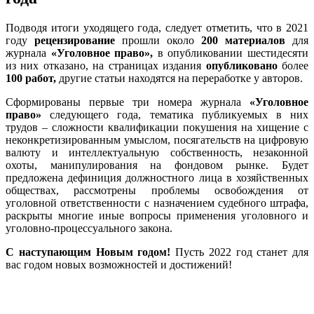
Подводя итоги уходящего года, следует отметить, что в 2021
году
рецензирование
прошли около
200
материалов
для
журнала
«Уголовное право»,
в опубликовании шестидесяти
из них отказано, на страницах издания
опубликовано
более
100 работ,
другие статьи находятся на переработке у авторов.
Сформированы первые три номера журнала
«Уголовное
право»
следующего года, тематика публикуемых в них
трудов – сложности квалификации покушения на хищение с
неконкретизированным умыслом, посягательств на цифровую
валюту и интеллектуальную собственность, незаконной
охоты, манипулирования на фондовом рынке. Будет
предложена дефиниция должностного лица в хозяйственных
обществах, рассмотрены проблемы освобождения от
уголовной ответственности с назначением судебного штрафа,
раскрыты многие иные вопросы применения уголовного и
уголовно-процессуального закона.
С наступающим Новым годом!
Пусть 2022 год станет для
вас годом новых возможностей и достижений!