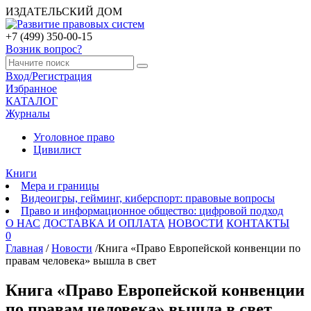
ИЗДАТЕЛЬСКИЙ ДОМ
+7 (499) 350-00-15
Возник вопрос?
Вход/Регистрация
Избранное
КАТАЛОГ
Журналы
Уголовное право
Цивилист
Книги
Мера и границы
Видеоигры, гейминг, киберспорт: правовые вопросы
Право и информационное общество: цифровой подход
О НАС
ДОСТАВКА И ОПЛАТА
НОВОСТИ
КОНТАКТЫ
0
Главная
/
Новости
/
Книга «Право Европейской конвенции по
правам человека» вышла в свет
Книга «Право Европейской конвенции
по правам человека» вышла в свет