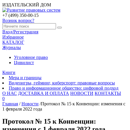
ИЗДАТЕЛЬСКИЙ ДОМ
+7 (499) 350-00-15
Возник вопрос?
Вход/Регистрация
Избранное
КАТАЛОГ
Журналы
Уголовное право
Цивилист
Книги
Мера и границы
Видеоигры, гейминг, киберспорт: правовые вопросы
Право и информационное общество: цифровой подход
О НАС
ДОСТАВКА И ОПЛАТА
НОВОСТИ
КОНТАКТЫ
0
Главная
/
Новости
/
Протокол № 15 к Конвенции: изменения с
1 февраля 2022 года
Протокол № 15 к Конвенции:
изменения с 1 февраля 2022 года