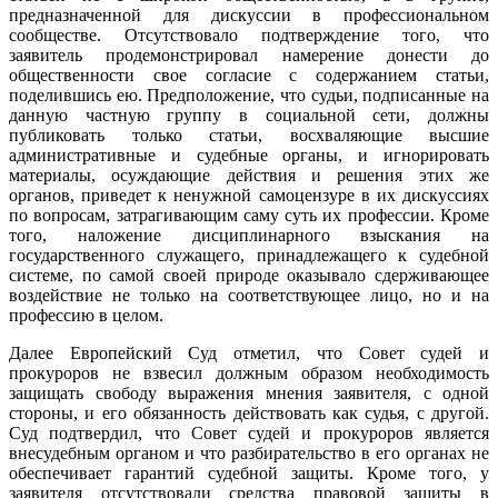
предназначенной для дискуссии в профессиональном
сообществе. Отсутствовало подтверждение того, что
заявитель продемонстрировал намерение донести до
общественности свое согласие с содержанием статьи,
поделившись ею. Предположение, что судьи, подписанные на
данную частную группу в социальной сети, должны
публиковать только статьи, восхваляющие высшие
административные и судебные органы, и игнорировать
материалы, осуждающие действия и решения этих же
органов, приведет к ненужной самоцензуре в их дискуссиях
по вопросам, затрагивающим саму суть их профессии. Кроме
того, наложение дисциплинарного взыскания на
государственного служащего, принадлежащего к судебной
системе, по самой своей природе оказывало сдерживающее
воздействие не только на соответствующее лицо, но и на
профессию в целом.
Далее Европейский Суд отметил, что Совет судей и
прокуроров не взвесил должным образом необходимость
защищать свободу выражения мнения заявителя, с одной
стороны, и его обязанность действовать как судья, с другой.
Суд подтвердил, что Совет судей и прокуроров является
внесудебным органом и что разбирательство в его органах не
обеспечивает гарантий судебной защиты. Кроме того, у
заявителя отсутствовали средства правовой защиты в