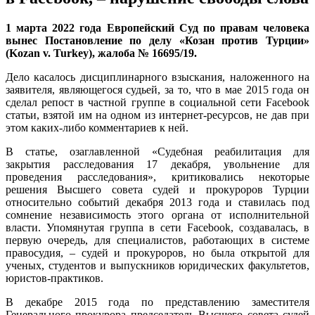
1 марта 2022 года Европейский Суд по правам человека
вынес Постановление по делу «Козан против Турции»
(Kozan v. Turkey), жалоба № 16695/19.
Дело касалось дисциплинарного взыскания, наложенного на
заявителя, являющегося судьей, за то, что в мае 2015 года он
сделал репост в частной группе в социальной сети Facebook
статьи, взятой им на одном из интернет-ресурсов, не дав при
этом каких-либо комментариев к ней.
В статье, озаглавленной «Судебная реабилитация для
закрытия расследования 17 декабря, увольнение для
проведения расследования», критиковались некоторые
решения Высшего совета судей и прокуроров Турции
относительно событий декабря 2013 года и ставилась под
сомнение независимость этого органа от исполнительной
власти. Упомянутая группа в сети Facebook, создавалась, в
первую очередь, для специалистов, работающих в системе
правосудия, – судей и прокуроров, но была открытой для
ученых, студентов и выпускников юридических факультетов,
юристов-практиков.
В декабре 2015 года по представлению заместителя
Генерального прокурора председатель Высшего совета судей