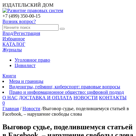
ИЗДАТЕЛЬСКИЙ ДОМ
+7 (499) 350-00-15
Возник вопрос?
Вход/Регистрация
Избранное
КАТАЛОГ
Журналы
Уголовное право
Цивилист
Книги
Мера и границы
Видеоигры, гейминг, киберспорт: правовые вопросы
Право и информационное общество: цифровой подход
О НАС
ДОСТАВКА И ОПЛАТА
НОВОСТИ
КОНТАКТЫ
0
Главная
/
Новости
/
Выговор судье, поделившемуся статьей в
Facebook, – нарушение свободы слова
Выговор судье, поделившемуся статьей
в Facebook, – нарушение свободы слова