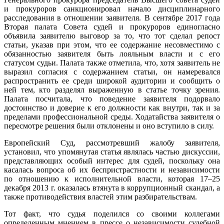
и прокуроров санкционировал начало дисциплинарного
расследования в отношении заявителя. В сентябре 2017 года
Вторая палата Совета судей и прокуроров единогласно
объявила заявителю выговор за то, что тот сделал репост
статьи, указав при этом, что ее содержание несовместимо с
обязанностью заявителя быть лояльным власти и с его
статусом судьи. Палата также отметила, что, хотя заявитель не
выразил согласия с содержанием статьи, он намеревался
распространить ее среди широкой аудитории и сообщить о
ней тем, кто разделял выраженную в статье точку зрения.
Палата посчитала, что поведение заявителя подорвало
достоинство и доверие к его должности как внутри, так и за
пределами профессиональной среды. Ходатайства заявителя о
пересмотре решения были отклонены и оно вступило в силу.
Европейский Суд, рассмотревший жалобу заявителя,
установил, что упомянутая статья являлась частью дискуссии,
представляющих особый интерес для судей, поскольку она
касалась вопроса об их беспристрастности и независимости
по отношению к исполнительной власти, которая 17–25
декабря 2013 г. оказалась втянута в коррупционный скандал, а
также противодействия властей этим разбирательствам.
Тот факт, что судья поделился со своими коллегами
определенным мнением в прессе о независимости судебной