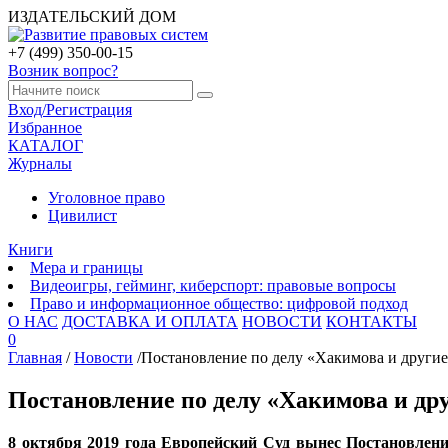
ИЗДАТЕЛЬСКИЙ ДОМ
+7 (499) 350-00-15
Возник вопрос?
Вход/Регистрация
Избранное
КАТАЛОГ
Журналы
Уголовное право
Цивилист
Книги
Мера и границы
Видеоигры, гейминг, киберспорт: правовые вопросы
Право и информационное общество: цифровой подход
О НАС
ДОСТАВКА И ОПЛАТА
НОВОСТИ
КОНТАКТЫ
0
Главная
/
Новости
/
Постановление по делу «Хакимова и други
Постановление по делу «Хакимова и др
8 октября 2019 года Европейский Суд вынес Постановление