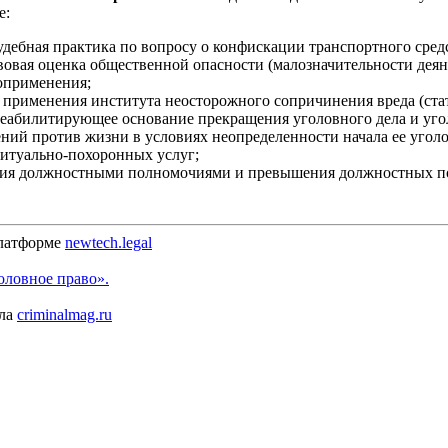
е:
судебная практика по вопросу о конфискации транспортного сред
вовая оценка общественной опасности (малозначительности де
оприменения;
 применения института неосторожного сопричинения вреда (стат
ереабилитирующее основание прекращения уголовного дела и уго
ний против жизни в условиях неопределенности начала ее угол
ритуально-похоронных услуг;
ения должностными полномочиями и превышения должностных п
платформе
newtech.legal
оловное право».
ала
criminalmag.ru