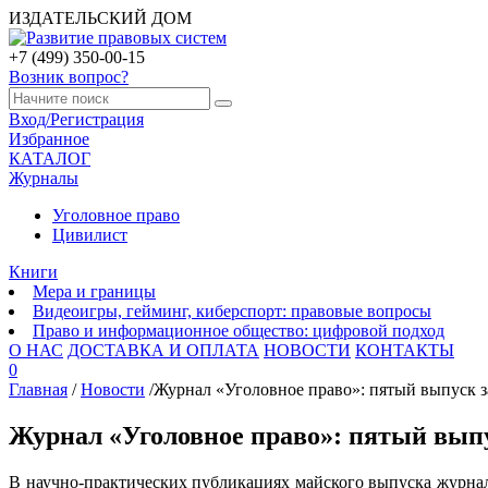
ИЗДАТЕЛЬСКИЙ ДОМ
+7 (499) 350-00-15
Возник вопрос?
Вход/Регистрация
Избранное
КАТАЛОГ
Журналы
Уголовное право
Цивилист
Книги
Мера и границы
Видеоигры, гейминг, киберспорт: правовые вопросы
Право и информационное общество: цифровой подход
О НАС
ДОСТАВКА И ОПЛАТА
НОВОСТИ
КОНТАКТЫ
0
Главная
/
Новости
/
Журнал «Уголовное право»: пятый выпуск за
Журнал «Уголовное право»: пятый выпус
В научно-практических публикациях майского выпуска журна