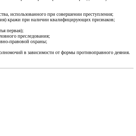
ства, использованного при совершении преступления;
яния) кражи при наличии квалифицирующих признаков;
ья первая);
ловного преследования;
овно-правовой охраны;
олномочий в зависимости от формы противоправного деяния.