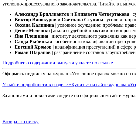
уголовно-процессуального законодательства. Читайте в выпуск
Александр Бриллиантов
и
Елизавета Четвертакова
| 
Виктор Винокуров
и
Светлана Ступина
| уголовно-пра
Оксана Калинина
| условное осуждение: проблемы прав
Денис Мелешко
| анализ судебной практики по вопросам
Яна Плошкина
| институт деятельного раскаяния как н
Санда Рыбицкая
| особенности квалификации преступле
Евгений Хромов
| квалификация преступлений в сфере 
Роман Шарапов
| разграничение составов злоупотребл
Подробнее о содержании выпуска узнаете по ссылке.
Оформить подписку на журнал «Уголовное право» можно на 
Узнайте подробности в разделе «Купить» на сайте журнала «Уг
За анонсами и новостями следите на официальном сайте журн
Возврат к списку