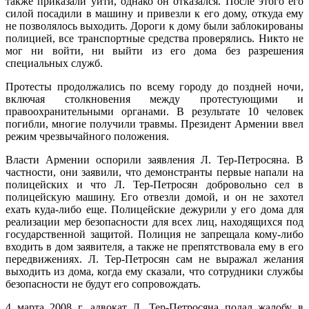
также приказали уйти, однако он отказался. После этого его
силой посадили в машину и привезли к его дому, откуда ему
не позволялось выходить. Дороги к дому были заблокированы
полицией, все транспортные средства проверялись. Никто не
мог ни войти, ни выйти из его дома без разрешения
специальных служб.
Протесты продолжались по всему городу до поздней ночи,
включая столкновения между протестующими и
правоохранительными органами. В результате 10 человек
погибли, многие получили травмы. Президент Армении ввел
режим чрезвычайного положения.
Власти Армении оспорили заявления Л. Тер-Петросяна. В
частности, они заявили, что демонстранты первые напали на
полицейских и что Л. Тер-Петросян добровольно сел в
полицейскую машину. Его отвезли домой, и он не захотел
ехать куда-либо еще. Полицейские дежурили у его дома для
реализации мер безопасности для всех лиц, находящихся под
государственной защитой. Полиция не запрещала кому-либо
входить в дом заявителя, а также не препятствовала ему в его
передвижениях. Л. Тер-Петросян сам не выражал желания
выходить из дома, когда ему сказали, что сотрудники службы
безопасности не будут его сопровождать.
4 марта 2008 г. адвокат Л. Тер-Петросяна подал жалобу в