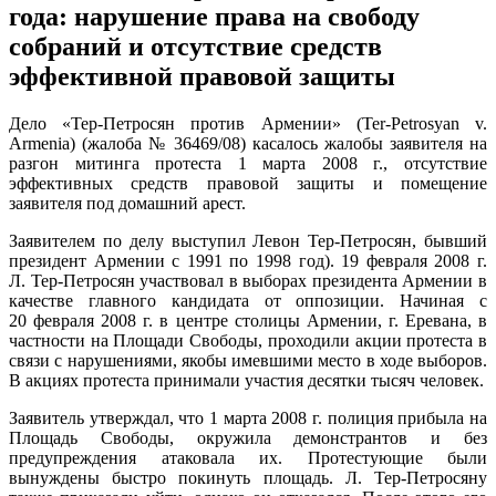
года: нарушение права на свободу
собраний и отсутствие средств
эффективной правовой защиты
Дело «Тер-Петросян против Армении» (Ter-Petrosyan v.
Armenia) (жалоба № 36469/08) касалось жалобы заявителя на
разгон митинга протеста 1 марта 2008 г., отсутствие
эффективных средств правовой защиты и помещение
заявителя под домашний арест.
Заявителем по делу выступил Левон Тер-Петросян, бывший
президент Армении с 1991 по 1998 год). 19 февраля 2008 г.
Л. Тер-Петросян участвовал в выборах президента Армении в
качестве главного кандидата от оппозиции. Начиная с
20 февраля 2008 г. в центре столицы Армении, г. Еревана, в
частности на Площади Свободы, проходили акции протеста в
связи с нарушениями, якобы имевшими место в ходе выборов.
В акциях протеста принимали участия десятки тысяч человек.
Заявитель утверждал, что 1 марта 2008 г. полиция прибыла на
Площадь Свободы, окружила демонстрантов и без
предупреждения атаковала их. Протестующие были
вынуждены быстро покинуть площадь. Л. Тер-Петросяну