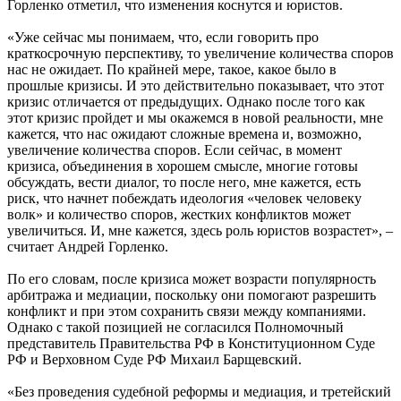
Горленко отметил, что изменения коснутся и юристов.
«Уже сейчас мы понимаем, что, если говорить про
краткосрочную перспективу, то увеличение количества споров
нас не ожидает. По крайней мере, такое, какое было в
прошлые кризисы. И это действительно показывает, что этот
кризис отличается от предыдущих. Однако после того как
этот кризис пройдет и мы окажемся в новой реальности, мне
кажется, что нас ожидают сложные времена и, возможно,
увеличение количества споров. Если сейчас, в момент
кризиса, объединения в хорошем смысле, многие готовы
обсуждать, вести диалог, то после него, мне кажется, есть
риск, что начнет побеждать идеология «человек человеку
волк» и количество споров, жестких конфликтов может
увеличиться. И, мне кажется, здесь роль юристов возрастет», –
считает Андрей Горленко.
По его словам, после кризиса может возрасти популярность
арбитража и медиации, поскольку они помогают разрешить
конфликт и при этом сохранить связи между компаниями.
Однако с такой позицией не согласился Полномочный
представитель Правительства РФ в Конституционном Суде
РФ и Верховном Суде РФ Михаил Барщевский.
«Без проведения судебной реформы и медиация, и третейский