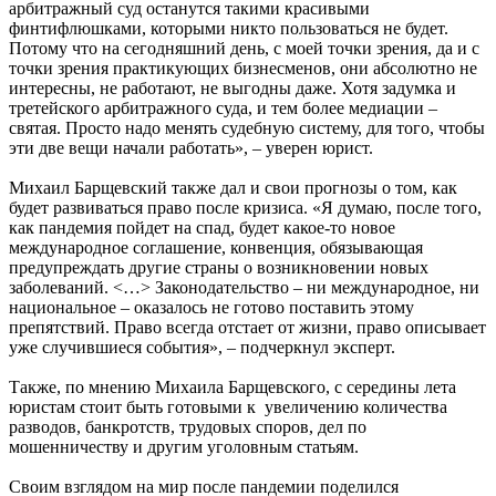
арбитражный суд останутся такими красивыми
финтифлюшками, которыми никто пользоваться не будет.
Потому что на сегодняшний день, с моей точки зрения, да и с
точки зрения практикующих бизнесменов, они абсолютно не
интересны, не работают, не выгодны даже. Хотя задумка и
третейского арбитражного суда, и тем более медиации –
святая. Просто надо менять судебную систему, для того, чтобы
эти две вещи начали работать», – уверен юрист.
Михаил Барщевский также дал и свои прогнозы о том, как
будет развиваться право после кризиса. «Я думаю, после того,
как пандемия пойдет на спад, будет какое-то новое
международное соглашение, конвенция, обязывающая
предупреждать другие страны о возникновении новых
заболеваний. <…> Законодательство – ни международное, ни
национальное – оказалось не готово поставить этому
препятствий. Право всегда отстает от жизни, право описывает
уже случившиеся события», – подчеркнул эксперт.
Также, по мнению Михаила Барщевского, с середины лета
юристам стоит быть готовыми к увеличению количества
разводов, банкротств, трудовых споров, дел по
мошенничеству и другим уголовным статьям.
Своим взглядом на мир после пандемии поделился