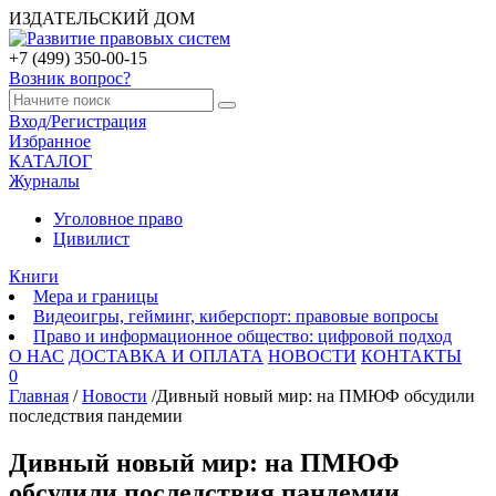
ИЗДАТЕЛЬСКИЙ ДОМ
+7 (499) 350-00-15
Возник вопрос?
Вход/Регистрация
Избранное
КАТАЛОГ
Журналы
Уголовное право
Цивилист
Книги
Мера и границы
Видеоигры, гейминг, киберспорт: правовые вопросы
Право и информационное общество: цифровой подход
О НАС
ДОСТАВКА И ОПЛАТА
НОВОСТИ
КОНТАКТЫ
0
Главная
/
Новости
/
Дивный новый мир: на ПМЮФ обсудили
последствия пандемии
Дивный новый мир: на ПМЮФ
обсудили последствия пандемии