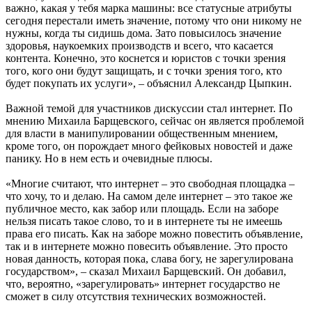
важно, какая у тебя марка машины: все статусные атрибуты
сегодня перестали иметь значение, потому что они никому не
нужны, когда ты сидишь дома. Зато повысилось значение
здоровья, наукоемких производств и всего, что касается
контента. Конечно, это коснется и юристов с точки зрения
того, кого они будут защищать, и с точки зрения того, кто
будет покупать их услуги», – объяснил Александр Цыпкин.
Важной темой для участников дискуссии стал интернет. По
мнению Михаила Барщевского, сейчас он является проблемой
для власти в манипулировании общественным мнением,
кроме того, он порождает много фейковых новостей и даже
панику. Но в нем есть и очевидные плюсы.
«Многие считают, что интернет – это свободная площадка –
что хочу, то и делаю. На самом деле интернет – это такое же
публичное место, как забор или площадь. Если на заборе
нельзя писать такое слово, то и в интернете ты не имеешь
права его писать. Как на заборе можно повестить объявление,
так и в интернете можно повесить объявление. Это просто
новая данность, которая пока, слава богу, не зарегулирована
государством», – сказал Михаил Барщевский. Он добавил,
что, вероятно, «зарегулировать» интернет государство не
сможет в силу отсутствия технических возможностей.