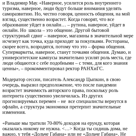
и Владимир Мау. «Наверное, усилится роль внутреннего
туризма, наверное, люди будут больше внимания уделять
саморазвитию. Но, честно говоря, ценность общения, на мой
взгляд, существенно возрастет. Когда говорят, что все
образование уйдет в онлайн… – рутина, наверное, уйдет в
онлайн. Но школа – это общение. Другой бытовой
структурный сдвиг – наверное, магазины в значительной мере
исчезнут как точка, куда приходят за покупками. Рестораны,
скорее всего, возродятся, потому что это – форма общения.
Супермаркеты, наверное, станут точками общения. Думаю, и
университетские кампусы значительно усилят роль места, где
люди общаются с себе подобными – с теми, для кого знания
ценны», – прокомментировал ректор РАНХиГС.
Модератор сессии, писатель Александр Цыпкин, в свою
очередь, выразил предположение, что после пандемии
возрастет значимость авторского права, поскольку роль
интернета существенно увеличилась. Из других
прогнозируемых перемен – не все специалисты вернутся в
офлайн, а структура экономики претерпит значительные
изменения.
«Раньше мы тратили 70-80% доходов на ерунду, которая
оказалась никому не нужна. <…> Когда ты сидишь дома, не
важно, у тебя «Дольче Габана» или не «Дольче Габана». Не