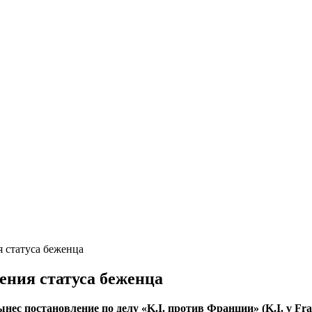
 статуса беженца
ения статуса беженца
нес постановление по делу «K.I. против Франции» (K.I. v Fra