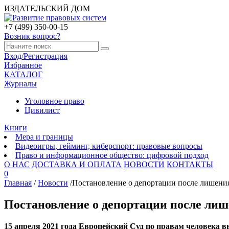
ИЗДАТЕЛЬСКИЙ ДОМ
+7 (499) 350-00-15
Возник вопрос?
Вход/Регистрация
Избранное
КАТАЛОГ
Журналы
Уголовное право
Цивилист
Книги
Мера и границы
Видеоигры, гейминг, киберспорт: правовые вопросы
Право и информационное общество: цифровой подход
О НАС
ДОСТАВКА И ОПЛАТА
НОВОСТИ
КОНТАКТЫ
0
Главная
/
Новости
/
Постановление о депортации после лишения
Постановление о депортации после лиш
15 апреля 2021 года Европейский Суд по правам человека вы