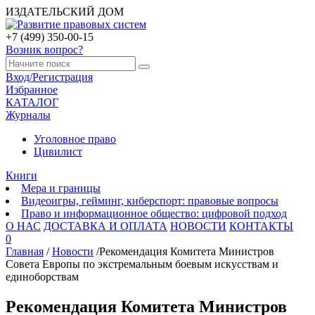
ИЗДАТЕЛЬСКИЙ ДОМ
+7 (499) 350-00-15
Возник вопрос?
Вход/Регистрация
Избранное
КАТАЛОГ
Журналы
Уголовное право
Цивилист
Книги
Мера и границы
Видеоигры, гейминг, киберспорт: правовые вопросы
Право и информационное общество: цифровой подход
О НАС
ДОСТАВКА И ОПЛАТА
НОВОСТИ
КОНТАКТЫ
0
Главная
/
Новости
/
Рекомендация Комитета Министров
Совета Европы по экстремальным боевым искусствам и
единоборствам
Рекомендация Комитета Министров