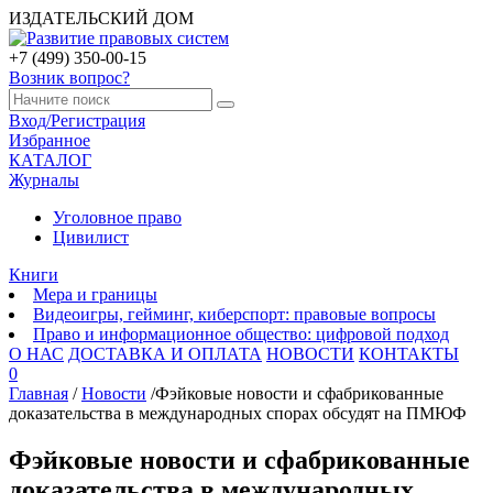
ИЗДАТЕЛЬСКИЙ ДОМ
+7 (499) 350-00-15
Возник вопрос?
Вход/Регистрация
Избранное
КАТАЛОГ
Журналы
Уголовное право
Цивилист
Книги
Мера и границы
Видеоигры, гейминг, киберспорт: правовые вопросы
Право и информационное общество: цифровой подход
О НАС
ДОСТАВКА И ОПЛАТА
НОВОСТИ
КОНТАКТЫ
0
Главная
/
Новости
/
Фэйковые новости и сфабрикованные
доказательства в международных спорах обсудят на ПМЮФ
Фэйковые новости и сфабрикованные
доказательства в международных