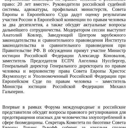
право: 20 лет вместе». Руководители российской судебной
системы, адвокатуры, профильных министерств, Совета
Европы и Европейского Суда дадут оценку результатам
участия России в Европейской конвенции по правам человека
за два десятилетия, а также обсудят актуальные вопросы
дальнейшего сотрудничества. Модератором сессии выступит
Анатолий Ковлер, Заведующий Центром зарубежного
законодательства и сравнительного правоведения Института
законодательства и сравнительного правоведения при
Правительстве РФ. В обсуждении примут участие Министр
юстиции Российской Федерации Александр Коновалов,
заместитель Председателя ЕСПЧ Ангелика Нуссбергер,
Генеральный директор Генерального директората по правам
человека и верховенству права Совета Европы Христос
Якумополус и Уполномоченный Российской Федерации при
Европейском Суде по правам человека – заместитель
Министра юстиции Российской Федерации Михаил
Гальперин.
Впервые в рамках Форума международные и российские
представители обсудят вопросы правового регулирования для
предотвращения опасных для человечества злоупотреблений в
сфере биомедицины. Секретарь Комитета по биоэтике Совета
Европы Лоранс Львофф соберет за круглым столом