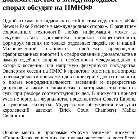
спорах обсудят на ПМЮФ
Одной из самых ожидаемых сессий в этом году станет «Fake
News и Fake Evidence в международных спорах». С развитием
современных технологий любая информация может за
секунды стать достоянием широкой общественности,
формируя мнения не только отдельных людей, но и наций.
Малоизученной становится проблема превращения
сфабрикованных новостей в сфабрикованные доказательства в
рамках судебных споров, в особенности международных, в
которых косвенно или напрямую фигурируют государства.
Экспертам сессии на ПМЮФ предстоит ответить на вопросы
о необходимости новых методов в критериях доказательности,
о пользе конфиденциальности заседаний и перекрестных
допросов, а также о сложностях, с которыми сталкиваются
суды при разборе соответствующих дел. В дискуссии примут
участие юристы, журналисты, представители Совета Европы
и судебные эксперты. Модератором обсуждения выступит
королевский адвокат (Brick Court Chambers) Майкл
Свейнстон.
Особое место в программе Форума занимает дискуссия
«Европейская конвенция по правам человека и российское